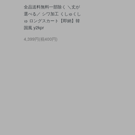
全品送料無料一部除く ＼丈が
選べる／ シワ加工 くしゅくし
ゅ ロングスカート【即納】韓
国風 y2kpr
4,399円(税400円)