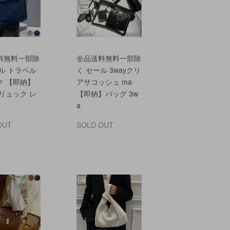
料無料一部除
全品送料無料一部除
ル トラベル
く セール 3wayクリ
ク 【即納】
アサコッシュ ma
リュック レ
【即納】バッグ 3w
a
OUT
SOLD OUT