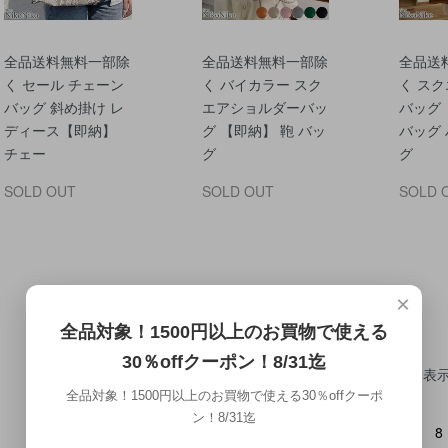
全品送料無料一部除
全品送料無料一部除
全品送
く セール チェーン
く バイカラー スク
く スク
バッグ 斜め掛け レ
エアショルダーバッ
バッグ 
ディース【即納】
グ 【即納】 鞄 バッ
バッグ
チェー
グ
グ
SOLD OUT
SOLD OUT
SOLD 
×
全品対象！1500円以上のお買物で使える
30％offクーポン！8/31迄
全
312
商品中
301 - 312
表
全品対象！1500円以上のお買物で使える30％offクーポ
ン！8/31迄
...
1
3
4
5
6
7
8