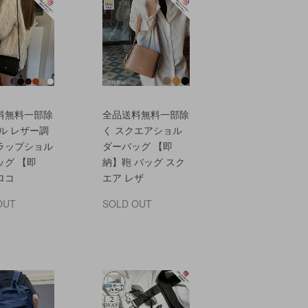
料無料一部除
全品送料無料一部除
ル レザー調
く スクエアショル
ラップショル
ダーバッグ 【即
ッグ 【即
納】鞄 バッグ スク
ロコ
エア レザ
OUT
SOLD OUT