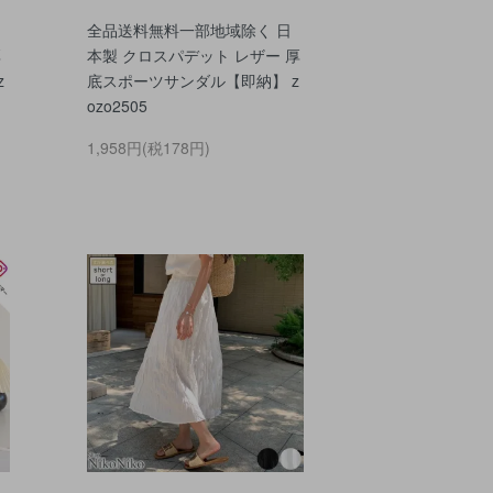
全品送料無料一部地域除く 日
厚
本製 クロスパデット レザー 厚
z
底スポーツサンダル【即納】 z
ozo2505
1,958円(税178円)