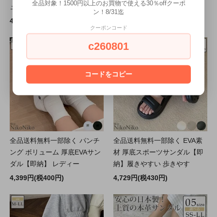
全品対象！1500円以上のお買物で使える30％offクーポ
ューズ 靴 ヒール サン
納】 プラットフォームサンダ
ン！8/31迄
4,211円(税383円)
4,729円(税430円)
クーポンコード
c260801
コードをコピー
全品送料無料一部除く パンチ
全品送料無料一部除く EVA素
ング ボリューム 厚底EVAサン
材 厚底スポーツサンダル【即
ダル【即納】 レディー
納】履きやすい 歩きやす
4,399円(税400円)
4,729円(税430円)