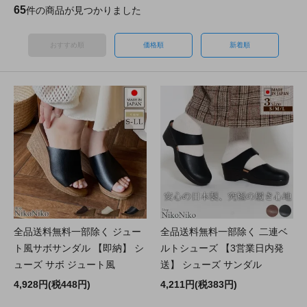
65
件の商品が見つかりました
おすすめ順
価格順
新着順
全品送料無料一部除く ジュー
全品送料無料一部除く 二連ベ
ト風サボサンダル 【即納】 シ
ルトシューズ 【3営業日内発
ューズ サボ ジュート風
送】 シューズ サンダル
4,928円(税448円)
4,211円(税383円)