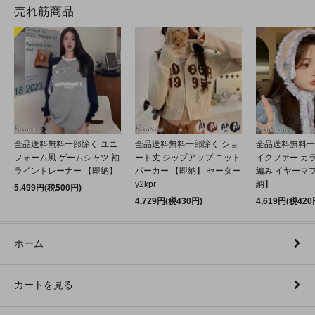
売れ筋商品
全品送料無料一部除く ユニ
全品送料無料一部除く ショ
全品送料無料一
フォーム風 ゲームシャツ 袖
ート丈 ジップアップ ニット
イクファー カ
ライントレーナー 【即納】
パーカー 【即納】 セーター
編み イヤーマフ
y2kpr
納】
5,499円(税500円)
4,729円(税430円)
4,619円(税420
ホーム
カートを見る