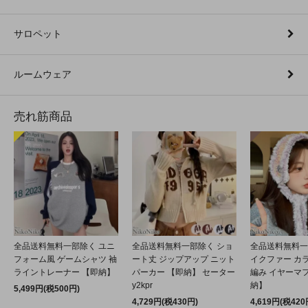
サロペット
ルームウェア
売れ筋商品
全品送料無料一部除く ユニ
全品送料無料一部除く ショ
全品送料無料一
フォーム風 ゲームシャツ 袖
ート丈 ジップアップ ニット
イクファー カ
ライントレーナー 【即納】
パーカー 【即納】 セーター
編み イヤーマフ
y2kpr
納】
5,499円(税500円)
4,729円(税430円)
4,619円(税420