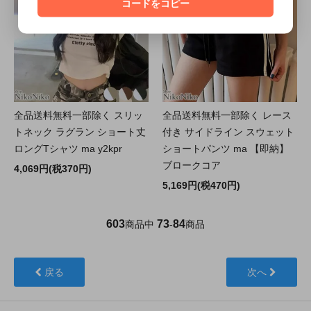
コードをコピー
全品送料無料一部除く スリッ
全品送料無料一部除く レース
トネック ラグラン ショート丈
付き サイドライン スウェット
ロングTシャツ ma y2kpr
ショートパンツ ma 【即納】
ブロークコア
4,069円(税370円)
5,169円(税470円)
603
73
84
商品中
-
商品
戻る
次へ