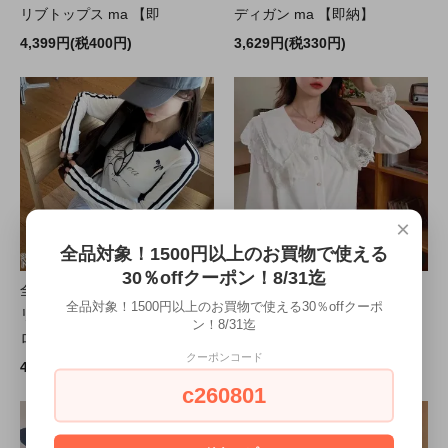
リブトップス ma 【即
ディガン ma 【即納】
4,399円(税400円)
3,629円(税330円)
×
全品対象！1500円以上のお買物で使える
30％offクーポン！8/31迄
全品送料無料一部除く バック
全品送料無料一部除く ビック
全品対象！1500円以上のお買物で使える30％offクーポ
リボン ユニフォーム風 襟付き
レースカラー フリル袖 ブラウ
ン！8/31迄
ロングTシャツ ma 【
ス ma 【即納】 y2kpr
クーポンコード
4,399円(税400円)
4,619円(税420円)
c260801