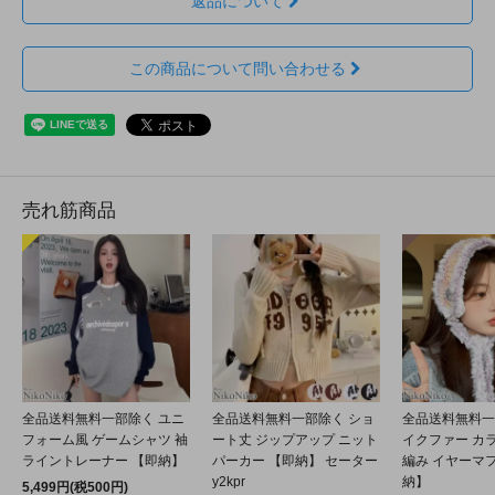
返品について
この商品について問い合わせる
売れ筋商品
全品送料無料一部除く ユニ
全品送料無料一部除く ショ
全品送料無料一
フォーム風 ゲームシャツ 袖
ート丈 ジップアップ ニット
イクファー カ
ライントレーナー 【即納】
パーカー 【即納】 セーター
編み イヤーマフ
y2kpr
納】
5,499円(税500円)