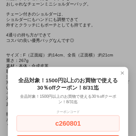
おしゃれなチェーンミニショルダーバッグ。
チェーン付きのショルダーは、
ショルダーにもハンドにも調整できて
外すとクラッチにもポーチとしても持てます。
4通りの持ち方ができて
コスパの良い優秀バッグなんです◎
サイズ：F（正面縦）:約14cm、全長（正面横）:約21cm
重さ：267g
素材：本体：合成皮革
×
取扱い表示：手洗い禁止/タンブラー乾燥禁止/日陰つり干し
注意事項:
全品対象！1500円以上のお買物で使える
海外製品につき開封時接着剤などきつめの臭いがすることがござ
30％offクーポン！8/31迄
います。
その際 使用前に風通しされることをおすすめします。
全品対象！1500円以上のお買物で使える30％offクーポ
不良品として返品対象になりませんので、ご了承ください。
ン！8/31迄
原産国：中国
クーポンコード
韓国 韓国ファッション バッグ 女性 レディース ミニバッグ ショ
ルダーバッグ ミニバッグ チェーンバッグ チェーン
c260801
＊キャンセル・変更不可