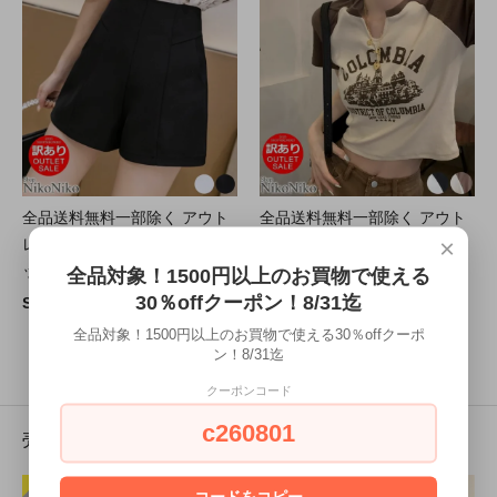
全品送料無料一部除く アウト
全品送料無料一部除く アウト
×
レット 訳あり ハイウエスト タ
レット 訳あり チビTシャツ ク
ックショートパンツ ma
ロップド丈 ラグラン ma
全品対象！1500円以上のお買物で使える
30％offクーポン！8/31迄
SOLD OUT
1,000円(税91円)
全品対象！1500円以上のお買物で使える30％offクーポ
ン！8/31迄
続きを見る
クーポンコード
c260801
売れ筋商品
コードをコピー