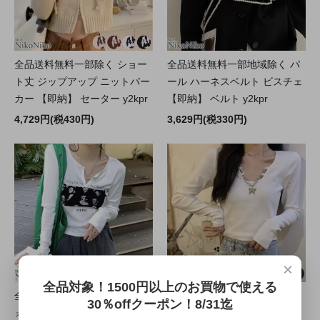
全品送料無料一部除く ショー
全品送料無料一部地域除く パ
ト丈 ジップアップ ニットパー
ール ハーネスベルト ビスチェ
カー 【即納】 セーター y2kpr
【即納】 ベルト y2kpr
4,729円(税430円)
3,629円(税330円)
×
全品対象！1500円以上のお買物で使える
全品送料無料一部地域除く フ
全品送料無料一部地域除く バ
30％offクーポン！8/31迄
ォトプリント スリットネック
タフライチャーム付き ショー