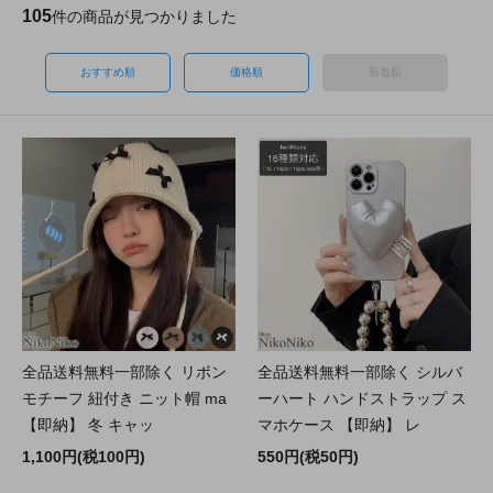
105
件の商品が見つかりました
おすすめ順
価格順
新着順
全品送料無料一部除く リボン
全品送料無料一部除く シルバ
モチーフ 紐付き ニット帽 ma
ーハート ハンドストラップ ス
【即納】 冬 キャッ
マホケース 【即納】 レ
1,100円(税100円)
550円(税50円)