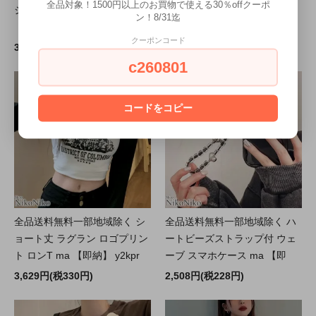
全品対象！1500円以上のお買物で使える30％offクーポ
ショート丈ロングTシャツ ma
ト丈 ロングTシャツ ma y2kpr
ン！8/31迄
【即納】 y2kpr
2,508円(税228円)
クーポンコード
3,629円(税330円)
c260801
コードをコピー
全品送料無料一部地域除く シ
全品送料無料一部地域除く ハ
ョート丈 ラグラン ロゴプリン
ートビーズストラップ付 ウェ
ト ロンT ma 【即納】 y2kpr
ーブ スマホケース ma 【即
3,629円(税330円)
2,508円(税228円)