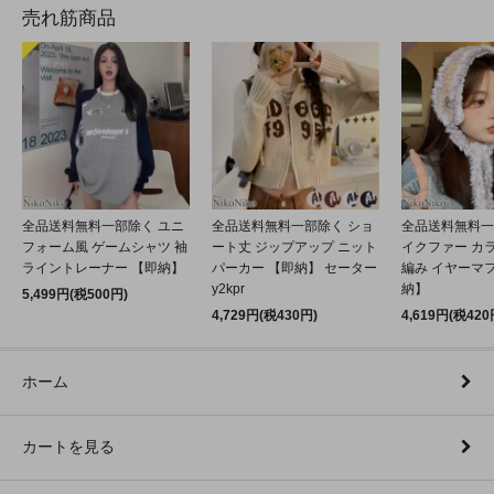
売れ筋商品
全品送料無料一部除く ユニ
全品送料無料一部除く ショ
全品送料無料一
フォーム風 ゲームシャツ 袖
ート丈 ジップアップ ニット
イクファー カ
ライントレーナー 【即納】
パーカー 【即納】 セーター
編み イヤーマフ
y2kpr
納】
5,499円(税500円)
4,729円(税430円)
4,619円(税420
ホーム
カートを見る