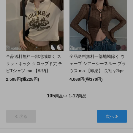
全品送料無料一部地域除く ス
全品送料無料一部地域除く ウ
リットネック クロップド丈 チ
ェーブ シアーシースルー ブラ
ビTシャツ ma 【即納】
ウス ma 【即納】 長袖 y2kpr
2,508円(税228円)
4,069円(税370円)
105
1
12
商品中
-
商品
戻る
次へ