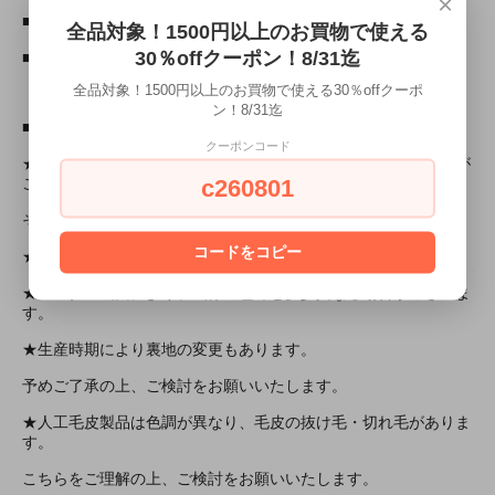
×
■素材：本体：ポリエステル
全品対象！1500円以上のお買物で使える
30％offクーポン！8/31迄
■原産国：中国
全品対象！1500円以上のお買物で使える30％offクーポ
ン！8/31迄
■注意事項：
クーポンコード
★海外製品につき開封時、接着剤などきつめの臭いがすることが
c260801
ございます。
その際、使用前に風通しされることをおすすめします。
コードをコピー
★平置きでの採寸の為、若干の誤差が生じる可能性があります。
★モニター画面により、画像の色味と多少異なる場合がございま
す。
★生産時期により裏地の変更もあります。
予めご了承の上、ご検討をお願いいたします。
★人工毛皮製品は色調が異なり、毛皮の抜け毛・切れ毛がありま
す。
こちらをご理解の上、ご検討をお願いいたします。