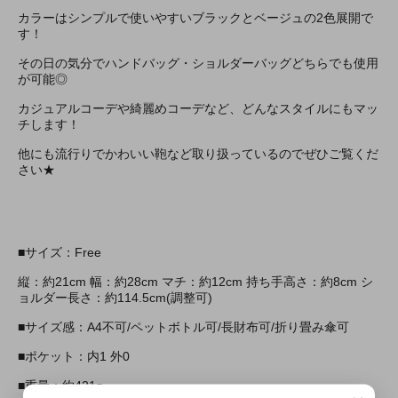
カラーはシンプルで使いやすいブラックとベージュの2色展開で
す！
その日の気分でハンドバッグ・ショルダーバッグどちらでも使用
が可能◎
カジュアルコーデや綺麗めコーデなど、どんなスタイルにもマッ
チします！
他にも流行りでかわいい鞄など取り扱っているのでぜひご覧くだ
さい★
■サイズ：Free
縦：約21cm 幅：約28cm マチ：約12cm 持ち手高さ：約8cm シ
ョルダー長さ：約114.5cm(調整可)
■サイズ感：A4不可/ペットボトル可/長財布可/折り畳み傘可
■ポケット：内1 外0
■重量：約421g