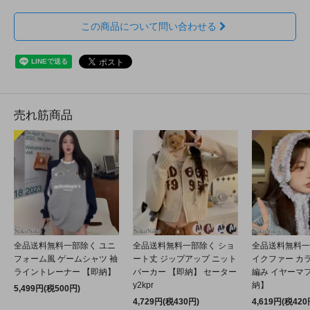
この商品について問い合わせる
売れ筋商品
全品送料無料一部除く ユニ
全品送料無料一部除く ショ
全品送料無料一
フォーム風 ゲームシャツ 袖
ート丈 ジップアップ ニット
イクファー カ
ライントレーナー 【即納】
パーカー 【即納】 セーター
編み イヤーマフ
y2kpr
納】
5,499円(税500円)
4,729円(税430円)
4,619円(税420