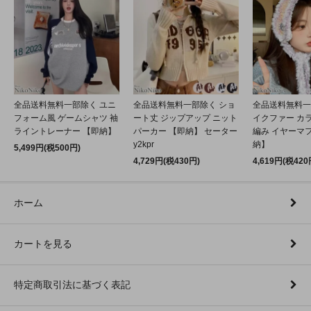
全品送料無料一部除く ユニ
全品送料無料一部除く ショ
全品送料無料一
フォーム風 ゲームシャツ 袖
ート丈 ジップアップ ニット
イクファー カ
ライントレーナー 【即納】
パーカー 【即納】 セーター
編み イヤーマフ
y2kpr
納】
5,499円(税500円)
4,729円(税430円)
4,619円(税420
ホーム
カートを見る
特定商取引法に基づく表記