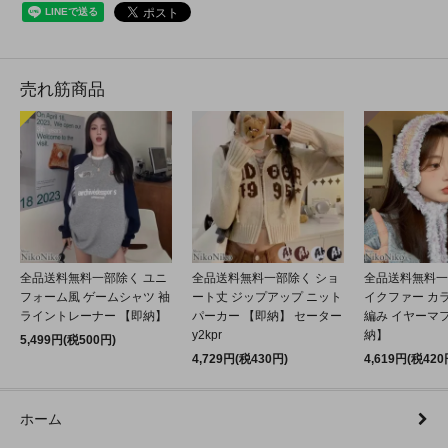
売れ筋商品
全品送料無料一部除く ユニ
全品送料無料一部除く ショ
全品送料無料一
フォーム風 ゲームシャツ 袖
ート丈 ジップアップ ニット
イクファー カ
ライントレーナー 【即納】
パーカー 【即納】 セーター
編み イヤーマフ
y2kpr
納】
5,499円(税500円)
4,729円(税430円)
4,619円(税420
ホーム