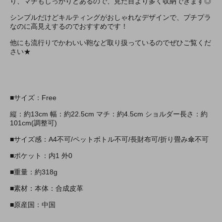
り、マチもしっかりとあるので、見た目より多く収納できます◎
シンプルだけどキルティングがおしゃれなデザインで、プチプラ
なのに高見えするのでおすすめです！
他にも流行りでかわいい鞄など取り扱っているのでぜひご覧くだ
さい★
■サイズ：Free
縦：約13cm 幅：約22.5cm マチ：約4.5cm ショルダー長さ：約
101cm(調整可)
■サイズ感：A4不可/ペットボトル不可/長財布可/折り畳み傘不可
■ポケット：内1 外0
■重量：約318g
■素材：本体：合成皮革
■原産国：中国