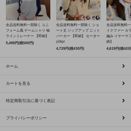
全品送料無料一部除く ユニ
全品送料無料一部除く ショ
全品送料無料一
フォーム風 ゲームシャツ 袖
ート丈 ジップアップ ニット
イクファー カ
ライントレーナー 【即納】
パーカー 【即納】 セーター
編み イヤーマフ
y2kpr
納】
5,499円(税500円)
4,729円(税430円)
4,619円(税420
ホーム
カートを見る
特定商取引法に基づく表記
プライバシーポリシー