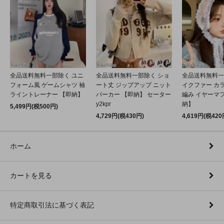
全品送料無料一部除く ユニ
全品送料無料一部除く ショ
全品送料無料一
フォーム風 ゲームシャツ 袖
ート丈 ジップアップ ニット
イクファー カ
ライントレーナー 【即納】
パーカー 【即納】 セーター
編み イヤーマフ
y2kpr
納】
5,499円(税500円)
4,729円(税430円)
4,619円(税420
ホーム
カートを見る
特定商取引法に基づく表記