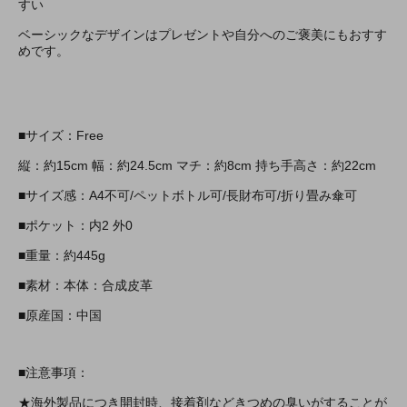
すい
ベーシックなデザインはプレゼントや自分へのご褒美にもおすす
めです。
■サイズ：Free
縦：約15cm 幅：約24.5cm マチ：約8cm 持ち手高さ：約22cm
■サイズ感：A4不可/ペットボトル可/長財布可/折り畳み傘可
■ポケット：内2 外0
■重量：約445g
■素材：本体：合成皮革
■原産国：中国
■注意事項：
★海外製品につき開封時、接着剤などきつめの臭いがすることが