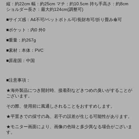
縦：約22cm 幅：約25cm マチ：約10.5cm 持ち手高さ：約8cm
ショルダー長さ：最大約124cm(調整可)
■サイズ感：A4不可/ペットボトル可/長財布可/折り畳み傘可
■ポケット：内0 外0
■重量：約267g
■素材：本体：PVC
■原産国：中国
■注意事項：
★海外製品につき開封時、接着剤などきつめの臭いがすることが
ございます。
その際、使用前に風通しされることをおすすめします。
★平置きでの採寸の為、若干の誤差が生じる可能性があります。
★モニター画面により、画像の色味と多少異なる場合がございま
す。