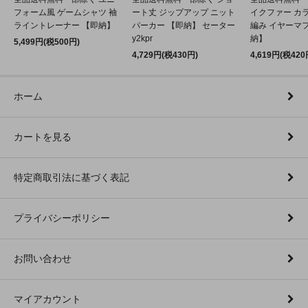
フォーム風 ゲームシャツ 袖
ート丈 ジップアップ ニット
イクファー カ
ライントレーナー 【即納】
パーカー 【即納】 セーター
編み イヤーマフ
y2kpr
納】
5,499円(税500円)
4,729円(税430円)
4,619円(税420
ホーム
カートを見る
特定商取引法に基づく表記
プライバシーポリシー
お問い合わせ
マイアカウント