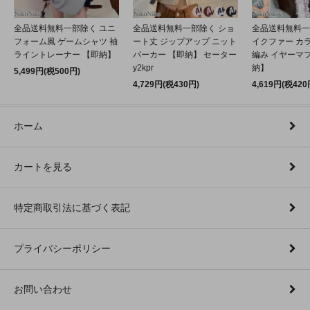
全品送料無料一部除く ユニ
全品送料無料一部除く ショ
全品送料無料一
フォーム風 ゲームシャツ 袖
ート丈 ジップアップ ニット
イクファー カ
ライントレーナー 【即納】
パーカー 【即納】 セーター
編み イヤーマフ
y2kpr
納】
5,499円(税500円)
4,729円(税430円)
4,619円(税420
ホーム
カートを見る
特定商取引法に基づく表記
プライバシーポリシー
お問い合わせ