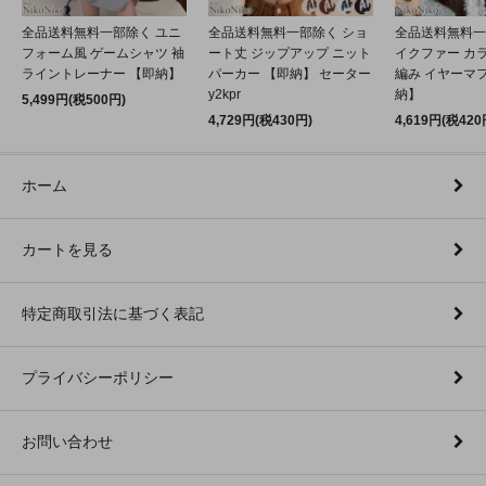
全品送料無料一部除く ユニ
全品送料無料一部除く ショ
全品送料無料一
フォーム風 ゲームシャツ 袖
ート丈 ジップアップ ニット
イクファー カ
ライントレーナー 【即納】
パーカー 【即納】 セーター
編み イヤーマフ
y2kpr
納】
5,499円(税500円)
4,729円(税430円)
4,619円(税420
ホーム
カートを見る
特定商取引法に基づく表記
プライバシーポリシー
お問い合わせ