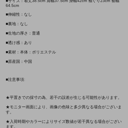
■サイズ：着丈38.5cm 肩幅37.5cm 身幅42cm 袖ぐり23cm 裾幅
64.5cm
■伸縮性：なし
■裏地：なし
■生地の厚さ：普通
■透け感：あり
■素材：本体：ポリエステル
■原産国：中国
■注意事項:
★平置きでの採寸の為、若干の誤差が生じる可能性があります。
★モニター画面により、画像の色味と多少異なる場合がございま
す。
★入荷時期やカラーによりサイズ数値が若干異なる場合がござい
ます。