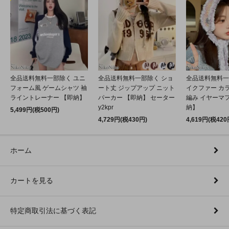
全品送料無料一部除く ユニ
全品送料無料一部除く ショ
全品送料無料一
フォーム風 ゲームシャツ 袖
ート丈 ジップアップ ニット
イクファー カ
ライントレーナー 【即納】
パーカー 【即納】 セーター
編み イヤーマフ
y2kpr
納】
5,499円(税500円)
4,729円(税430円)
4,619円(税420
ホーム
カートを見る
特定商取引法に基づく表記