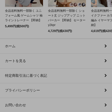
全品送料無料一部除く ユニ
全品送料無料一部除く ショ
全品送料無料一
フォーム風 ゲームシャツ 袖
ート丈 ジップアップ ニット
イクファー カ
ライントレーナー 【即納】
パーカー 【即納】 セーター
編み イヤーマフ
y2kpr
納】
5,499円(税500円)
4,729円(税430円)
4,619円(税420
ホーム
カートを見る
特定商取引法に基づく表記
プライバシーポリシー
お問い合わせ