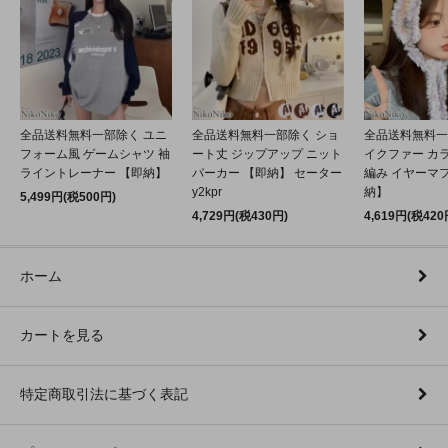
全品送料無料一部除く ユニ
全品送料無料一部除く ショ
全品送料無料一
フォーム風 ゲームシャツ 袖
ート丈 ジップアップ ニット
イクファー カ
ライントレーナー 【即納】
パーカー 【即納】 セーター
編み イヤーマフ
y2kpr
納】
5,499円(税500円)
4,729円(税430円)
4,619円(税420
ホーム
カートを見る
特定商取引法に基づく表記