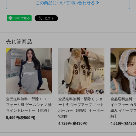
この商品について問い合わせる
売れ筋商品
全品送料無料一部除く ユニ
全品送料無料一部除く ショ
全品送料無料一
フォーム風 ゲームシャツ 袖
ート丈 ジップアップ ニット
イクファー カ
ライントレーナー 【即納】
パーカー 【即納】 セーター
編み イヤーマフ
y2kpr
納】
5,499円(税500円)
4,729円(税430円)
4,619円(税420