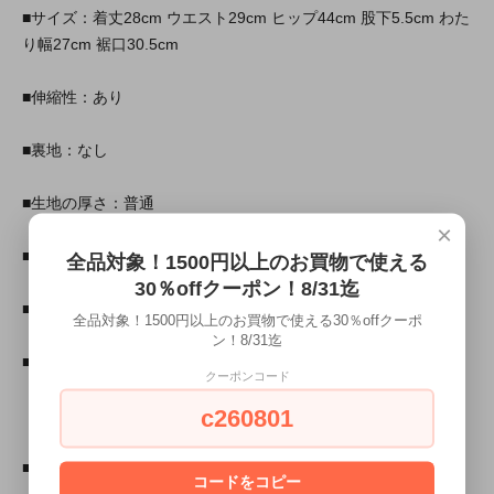
■サイズ：着丈28cm ウエスト29cm ヒップ44cm 股下5.5cm わた
り幅27cm 裾口30.5cm
■伸縮性：あり
■裏地：なし
■生地の厚さ：普通
×
■透け感：なし
全品対象！1500円以上のお買物で使える
30％offクーポン！8/31迄
■素材：本体：ポリエステル
全品対象！1500円以上のお買物で使える30％offクーポ
ン！8/31迄
■原産国：中国
クーポンコード
c260801
■注意事項:
コードをコピー