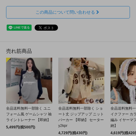
この商品について問い合わせる
売れ筋商品
全品送料無料一部除く ユニ
全品送料無料一部除く ショ
全品送料無料一
フォーム風 ゲームシャツ 袖
ート丈 ジップアップ ニット
イクファー カ
ライントレーナー 【即納】
パーカー 【即納】 セーター
編み イヤーマフ
y2kpr
納】
5,499円(税500円)
4,729円(税430円)
4,619円(税420