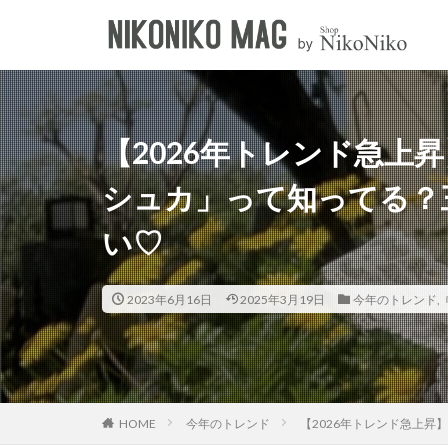
キーワード
淡色女子
韓国女子
カテゴリー
【2026年トレンド急上
シュカ」って知ってる？
い♡
2023年6月16日
2025年3月19日
今年のトレンド
,
今年のトレンド
【2026年トレンド急上
HOME