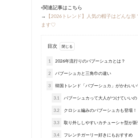
▫︎関連記事はこちら
→
【2026トレンド】人気の帽子はどんな
ます♡
目次
1
2026年流行りのバブーシュカとは？
2
バブーシュカと三角巾の違い
3
韓国トレンド「バブーシュカ」がかわいい
3.1
バブーシュカって大人がつけていいの
3.2
クロシェ編みのバブーシュカも登場！
3.3
取り外ししやすいカチューシャ型が新
3.4
フレンチガーリー好きにもおすすめ