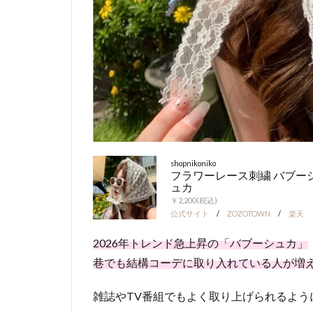
shopnikoniko
フラワーレース刺繍 バブー
ュカ
￥2,200(税込)
公式サイト
/
ZOZOTOWN
/
楽天
2026年トレンド急上昇の「バブーシュカ」
巷でも結構コーデに取り入れている人が増
雑誌やTV番組でもよく取り上げられるよう