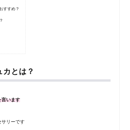
おすすめ？
？
ュカとは？
を言います
セサリーです