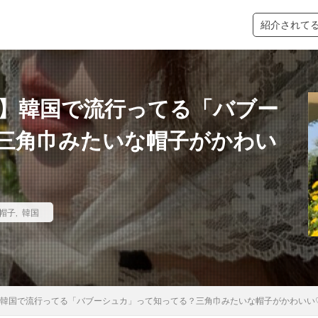
紹介されて
ショルダーバッグ
イエベ
プチプラ
昇】韓国で流行ってる「バブー
三角巾みたいな帽子がかわい
検索
帽子
,
韓国
昇】韓国で流行ってる「バブーシュカ」って知ってる？三角巾みたいな帽子がかわいい