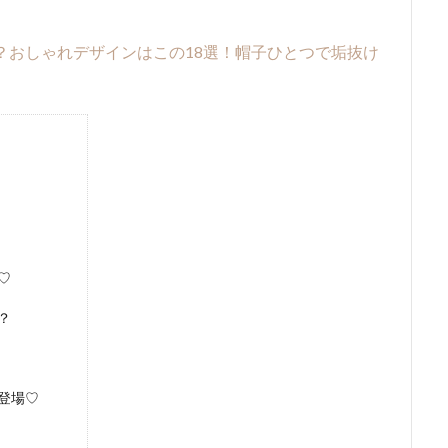
形？おしゃれデザインはこの18選！帽子ひとつで垢抜け
♡
？
登場♡