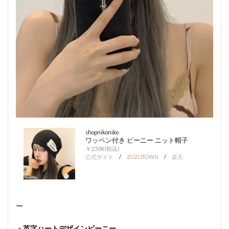
shopnikoniko
ワッペン付き ビーニー ニット帽子
￥2,508(税込)
公式サイト
/
ZOZOTOWN
/
楽天
ー
・英字ハートデザインビーニー