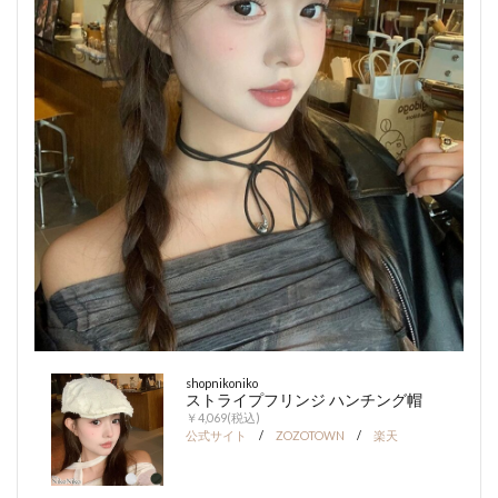
shopnikoniko
ストライプフリンジ ハンチング帽
￥4,069(税込)
公式サイト
/
ZOZOTOWN
/
楽天