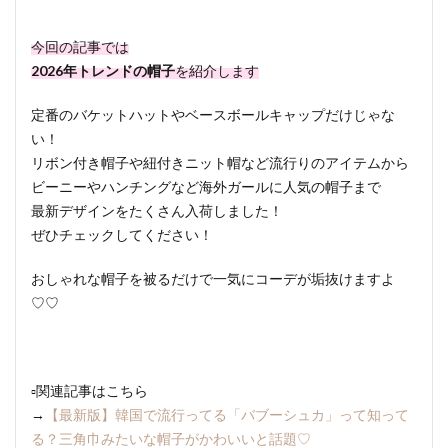
今回の記事では
2026年トレンドの帽子
を紹介します
定番のバケットハットやベースボールキャップだけじゃな
い！
リボン付き帽子や紐付きニット帽など流行りのアイテムから
ビーニーやハンチングなど海外ガールに人気の帽子まで
最新デザインをたくさん入荷しました！
ぜひチェックしてください！
おしゃれな帽子を被るだけで一気にコーデが垢抜けますよ
♡♡
▫︎関連記事はこちら
→
【最新版】韓国で流行ってる「バブーシュカ」って知って
る？三角巾みたいな帽子がかわいいと話題♡