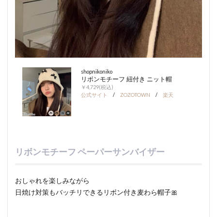
shopnikoniko
リボンモチーフ 紐付き ニット帽
￥4,729(税込)
公式サイト
/
ZOZOTOWN
/
楽天
リボンモチーフ ペーパーサンバイザー
おしゃれを楽しみながら
日焼け対策もバッチリできるリボン付き麦わら帽子🎀