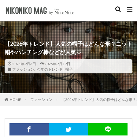
キーワード
淡色女子
韓国女子
ショルダーバッグ
イエベ
プチプラ
カテゴリー
【2026年トレンド】人気の帽子はどんな形？ニット
帽やハンチング棒などが人気♡
2021年9月3日
2025年9月19日
ファッション
,
今年のトレンド
,
帽子
検索
ファッション
【2026年トレンド】人気の帽子はどんな形
HOME