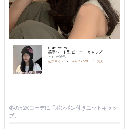
shopnikoniko
英字ハート型 ビーニー キャップ
￥4,069(税込)
公式サイト
/
ZOZOTOWN
/
楽天
冬のY2Kコーデに「ポンポン付きニットキャッ
プ」