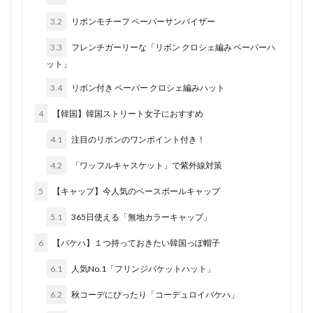
3.2
リボンモチーフ ペーパーサンバイザー
3.3
フレンチガーリーな「リボン クロシェ編み ペーパーハ
ット」
3.4
リボン付き ペーパー クロシェ編みハット
4
【韓国】韓国ストリート女子におすすめ
4.1
注目のリボンのワンポイント付き！
4.2
「ワッフルキャスケット」で紫外線対策
5
【キャップ】今人気のベースボールキャップ
5.1
365日使える「無地カラーキャップ」
6
【バケハ】１つ持っておきたい韓国っぽ帽子
6.1
人気No.1「フリンジバケットハット」
6.2
秋コーデにぴったり「コーデュロイバケハ」