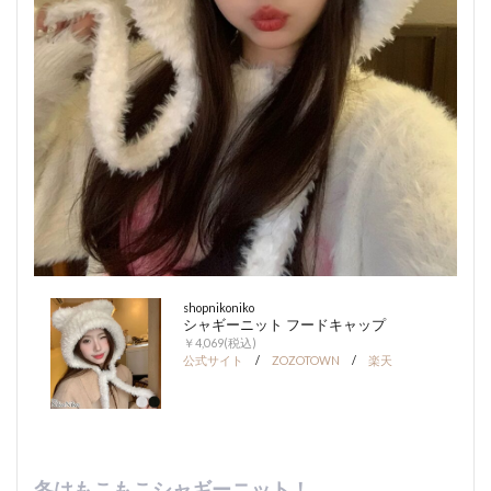
shopnikoniko
シャギーニット フードキャップ
￥4,069(税込)
公式サイト
/
ZOZOTOWN
/
楽天
冬はもこもこシャギーニット！