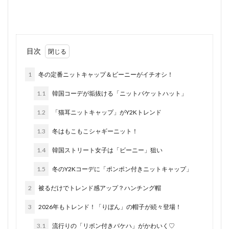
目次
1
冬の定番ニットキャップ＆ビーニーがイチオシ！
1.1
韓国コーデが垢抜ける「ニットバケットハット」
1.2
「猫耳ニットキャップ」がY2Kトレンド
1.3
冬はもこもこシャギーニット！
1.4
韓国ストリート女子は「ビーニー」狙い
1.5
冬のY2Kコーデに「ポンポン付きニットキャップ」
2
被るだけでトレンド感アップ？ハンチング帽
3
2026年もトレンド！「りぼん」の帽子が続々登場！
3.1
流行りの「リボン付きバケハ」がかわいく♡