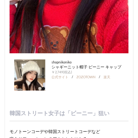
shopnikoniko
シャギーニット帽子 ビーニー キャップ
￥2,749(税込)
公式サイト
/
ZOZOTOWN
/
楽天
韓国ストリート女子は「ビーニー」狙い
モノトーンコーデや韓国ストリートコーデなど