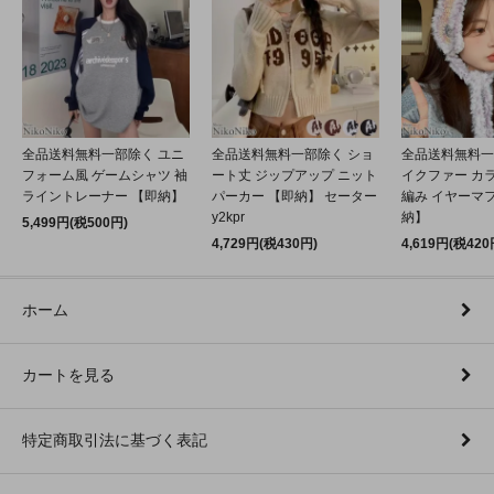
全品送料無料一部除く ユニ
全品送料無料一部除く ショ
全品送料無料一
フォーム風 ゲームシャツ 袖
ート丈 ジップアップ ニット
イクファー カ
ライントレーナー 【即納】
パーカー 【即納】 セーター
編み イヤーマフ
y2kpr
納】
5,499円(税500円)
4,729円(税430円)
4,619円(税420
ホーム
カートを見る
特定商取引法に基づく表記