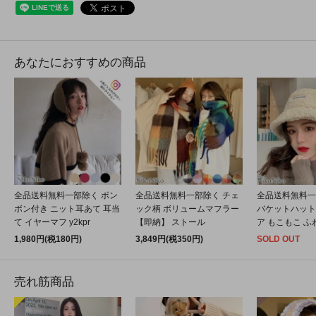
あなたにおすすめの商品
全品送料無料一部除く ボン
全品送料無料一部除く チェ
全品送料無料一
ボン付き ニット耳あて 耳当
ック柄 ボリュームマフラー
バケットハット
て イヤーマフ y2kpr
【即納】 ストール
ア もこもこ ふ
1,980円(税180円)
3,849円(税350円)
SOLD OUT
売れ筋商品