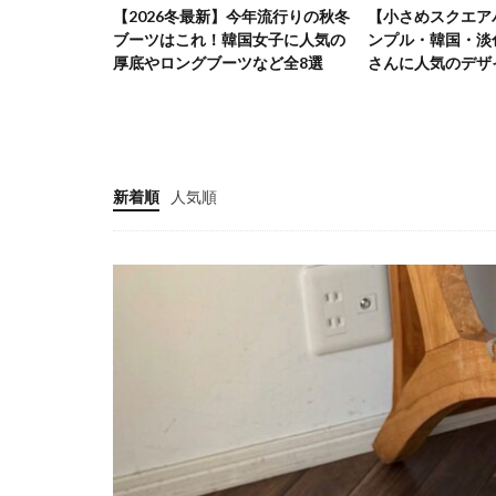
年流行りの秋冬
【小さめスクエアバッグ８選】シ
話題の韓国製マスク
女子に人気の
ンプル・韓国・淡色などおしゃれ
ョップにこにこの
など全8選
さんに人気のデザインを紹介！
す！
新着順
人気順