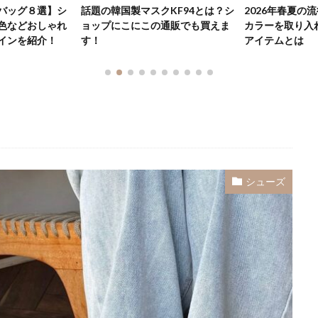
KF94とは？シ
2026年春夏の流行色は？ トレンド
【最新版】韓国
通販でも買えま
カラーを取り入れたファッション
ゃれなショルダ
アイテムとは
トレンドからき
ッグ全9選
シューズ