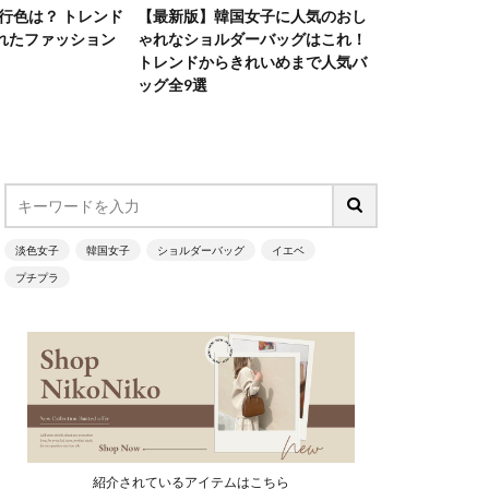
女子に人気のおし
【最新版】通販サイトで買える韓
【最新版】お
ーバッグはこれ！
国風ヘアアクセサリー8選！インス
流行りのミニ
れいめまで人気バ
タで人気の簡単ヘアアレンジ
インスタグラマ
愛用していま
淡色女子
韓国女子
ショルダーバッグ
イエベ
プチプラ
紹介されているアイテムはこちら