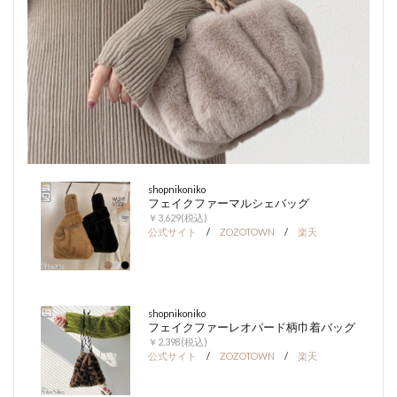
shopnikoniko
フェイクファーマルシェバッグ
￥3,629(税込)
公式サイト
/
ZOZOTOWN
/
楽天
shopnikoniko
フェイクファーレオパード柄巾着バッグ
￥2,398(税込)
公式サイト
/
ZOZOTOWN
/
楽天