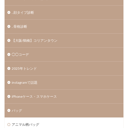
..顔タイプ診断
..骨格診断
【大阪/鶴橋】コリアンタウン
◯◯コーデ
2025年トレンド
instagramで話題
iPhoneケース・スマホケース
バッグ
アニマル柄バッグ