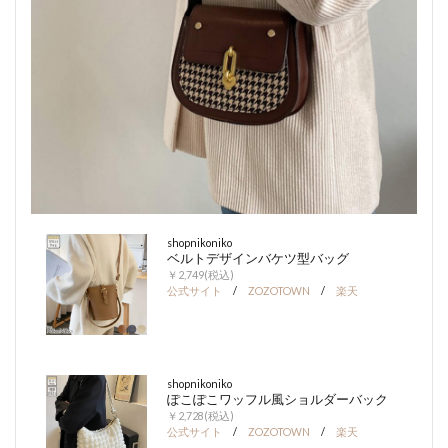
shopnikoniko
ベルトデザインバケツ型バッグ
￥2,749(税込)
公式サイト
/
ZOZOTOWN
/
楽天
shopnikoniko
ぽこぽこワッフル風ショルダーバック
￥2,728(税込)
公式サイト
/
ZOZOTOWN
/
楽天