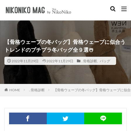
キーワード
淡色女子
韓国女子
ショルダーバッグ
イエベ
プチプラ
カテゴリー
【骨格ウェーブの冬バッグ】骨格ウェーブに似合う
トレンドのプチプラ冬バッグ全９選☃️
2022年11月29日
2022年11月29日
..骨格診断
,
バッグ
検索
..骨格診断
【骨格ウェーブの冬バッグ】骨格ウェーブに似合
HOME