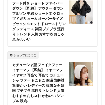
フード付き ショート ファイバー
ダウン 【即納】 アウター ダウン
ブルゾン 中綿 ショート丈 クロッ
プド ボリューム オーバーサイズ
ビックシルエット ドローストリン
グ レディース 韓国 プチプラ 流行
り トレンド 人気 おすすめ おしゃ
れ かわいい
ショップにこにこ
カチューシャ型 フェイクファー
イヤーマフ 【即納】 イヤーマフ
イヤマフ 耳当て 耳あて カチュー
シャ ファー もこもこ 保温 防寒対
策 暖かい レディース 韓国女子 韓
国 プチプラ 流行り トレンド 人気
おすすめ おしゃれ かわいい シン
プル 秋 冬