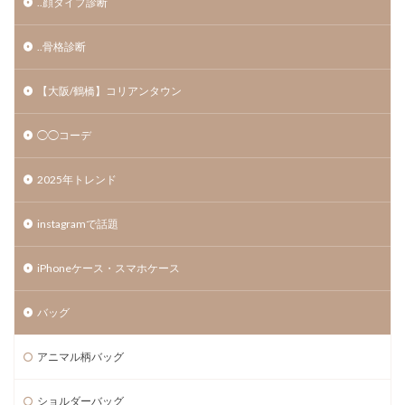
..顔タイプ診断
..骨格診断
【大阪/鶴橋】コリアンタウン
◯◯コーデ
2025年トレンド
instagramで話題
iPhoneケース・スマホケース
バッグ
アニマル柄バッグ
ショルダーバッグ