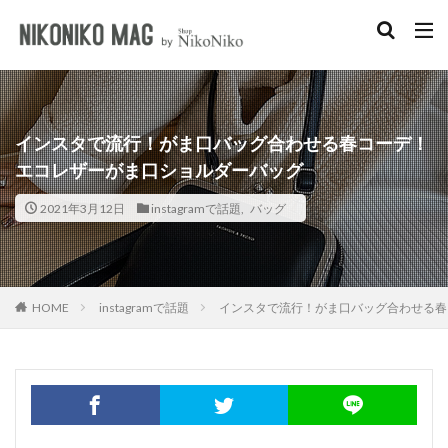
キーワード
淡色女子
韓国女子
ショルダーバッグ
イエベ
プチプラ
カテゴリー
インスタで流行！がま口バッグ合わせる春コーデ！
エコレザーがま口ショルダーバッグ
2021年3月12日
instagramで話題
,
バッグ
検索
instagramで話題
インスタで流行！がま口バッグ合わせる春
HOME