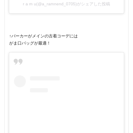
r a m u(@a_ramnend_0705)がシェアした投稿
↑パーカーがメインの古着コーデには
がま口バッグが最適！