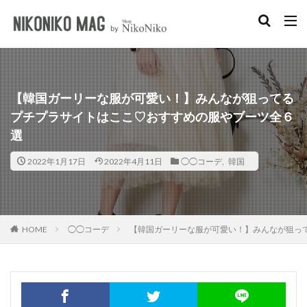
キーワード
淡色女子
韓国女子
ショルダーバッグ
イエベ
プチプラ
カテゴリー
【韓国ガーリーな服が可愛い！】みんなが狙ってる
プチプラサイトはここ♡おすすめの服やブーツ全６
選
2022年1月17日
2022年4月11日
◯◯コーデ
,
韓国
検索
◯◯コーデ
【韓国ガーリーな服が可愛い！】みんなが狙っ
HOME