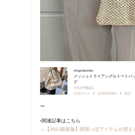
shopnikoniko
メッシュトライアングルトートバ
グ
￥4,179(税込)
公式サイト
/
ZOZOTOWN
/
楽天
ー
▫︎関連記事はこちら
→【2023最新版】韓国っぽアイテムが買