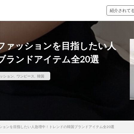
紹介されて
ショルダーバッグ
イエベ
プチプラ
ファッションを目指したい人
ブランドアイテム全20選
検索
ッション
,
ワンピース
,
韓国
ションを目指したい人急増中！トレンドの韓国ブランドアイテム全20選