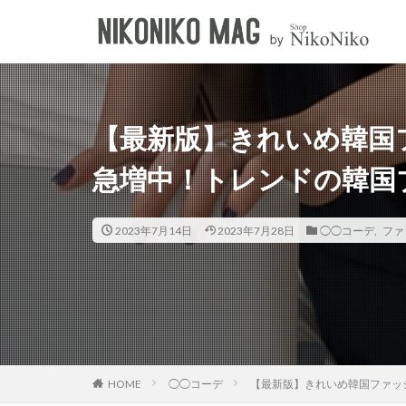
キーワード
淡色女子
韓国女子
カテゴリー
【最新版】きれいめ韓国
急増中！トレンドの韓国
2023年7月14日
2023年7月28日
◯◯コーデ
,
ファ
◯◯コーデ
【最新版】きれいめ韓国ファッ
HOME