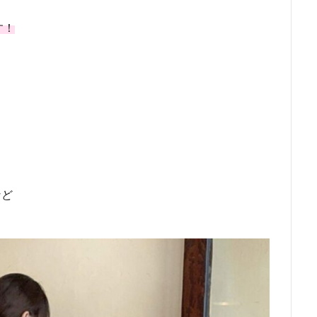
す！
など