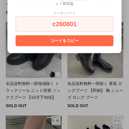
ン！8/31迄
ーツ【即納】レディース
【即納】 フェイクレザー
SOLD OUT
SOLD OUT
クーポンコード
c260801
コードをコピー
全品送料無料一部地域除く ト
全品送料無料一部除く 厚底 ロ
ラックソール ニット切替 ソッ
ングブーツ 【即納】 靴 シュー
クスブーツ 【10月下旬頃】
ズ ロング ブーツ
SOLD OUT
SOLD OUT