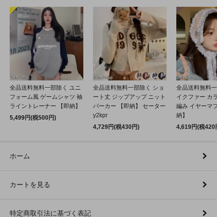
全品送料無料一部除く ユニ
全品送料無料一部除く ショ
全品送料無料一
フォーム風 ゲームシャツ 袖
ート丈 ジップアップ ニット
イクファー カ
ライントレーナー 【即納】
パーカー 【即納】 セーター
編み イヤーマフ
y2kpr
納】
5,499円(税500円)
4,729円(税430円)
4,619円(税420
ホーム
カートを見る
特定商取引法に基づく表記