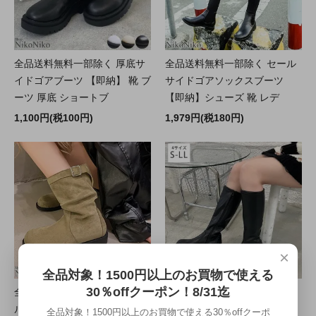
全品送料無料一部除く 厚底サ
全品送料無料一部除く セール
イドゴアブーツ 【即納】 靴 ブ
サイドゴアソックスブーツ
ーツ 厚底 ショートブ
【即納】シューズ 靴 レデ
1,100円(税100円)
1,979円(税180円)
×
全品対象！1500円以上のお買物で使える
30％offクーポン！8/31迄
全品送料無料一部除く バック
全品送料無料一部除く トラッ
ルベルト付 スエード ミドルブ
クソール 厚底 ロングブーツ
全品対象！1500円以上のお買物で使える30％offクーポ