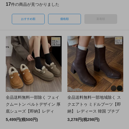
17
件の商品が見つかりました
おすすめ順
価格順
新着順
全品送料無料一部除く フェイ
全品送料無料一部地域除く ス
クムートン ベルトデザイン 厚
クエアトゥ ミドルブーツ【即
底シューズ【即納】レディ
納】 レディース 韓国 プチプ
5,499円(税500円)
3,278円(税298円)