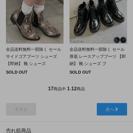
全品送料無料一部除く セール
全品送料無料一部除く セール
サイドゴアブーツ シューズ
厚底 レースアップブーツ 【即
【即納】 靴 シューズ
納】 靴 シューズ ブ
SOLD OUT
SOLD OUT
17
1
12
商品中
-
商品
戻る
次へ
売れ筋商品