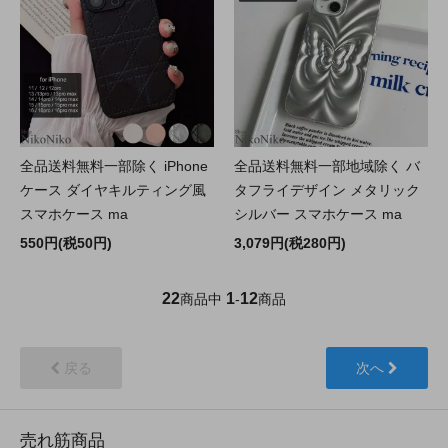
全品送料無料一部除く iPhone
全品送料無料一部地域除く バ
ケース ダイヤキルティング風
タフライデザイン メタリック
スマホケース ma
シルバー スマホケース ma
550円(税50円)
3,079円(税280円)
22
1
12
商品中
-
商品
戻る
次へ
売れ筋商品