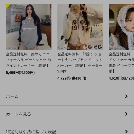
全品送料無料一部除く ユニ
全品送料無料一部除く ショ
全品送料無料一
フォーム風 ゲームシャツ 袖
ート丈 ジップアップ ニット
イクファー カ
ライントレーナー 【即納】
パーカー 【即納】 セーター
編み イヤーマフ
y2kpr
納】
5,499円(税500円)
4,729円(税430円)
4,619円(税420
ホーム
カートを見る
特定商取引法に基づく表記