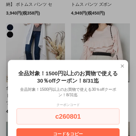
納】 ボトムス パンツ セ
トムス パンツ ズボン
3,940円(税358円)
4,949円(税450円)
×
全品対象！1500円以上のお買物で使える
30％offクーポン！8/31迄
全品送料無料一部除く スリッ
全品送料無料一部除く セール
全品対象！1500円以上のお買物で使える30％offクーポ
ン！8/31迄
トフレアデニム【即納】 パン
フロントフリルスゥエットト
ツ ボトムス デニム セミ
ップス【即納】フロントフリ
クーポンコード
4,708円(税428円)
1,100円(税100円)
c260801
コードをコピー