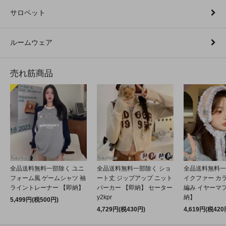
サロペット
ルームウェア
売れ筋商品
全品送料無料一部除く ユニ
全品送料無料一部除く ショ
全品送料無料一
フォーム風 ゲームシャツ 袖
ート丈 ジップアップ ニット
イクファー カ
ライントレーナー 【即納】
パーカー 【即納】 セーター
編み イヤーマフ
y2kpr
納】
5,499円(税500円)
4,729円(税430円)
4,619円(税420