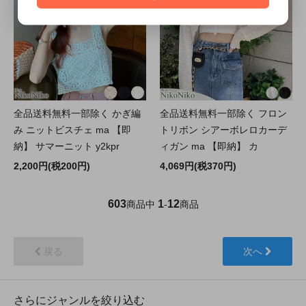
全品送料無料一部除く かぎ編
全品送料無料一部除く フロン
み ニットビスチェ ma 【即
トリボン シアーボレロカーデ
納】 サマーニット y2kpr
ィガン ma 【即納】 カ
2,200円(税200円)
4,069円(税370円)
603
1
12
商品中
-
商品
戻る
次へ
さらにジャンルを絞り込む