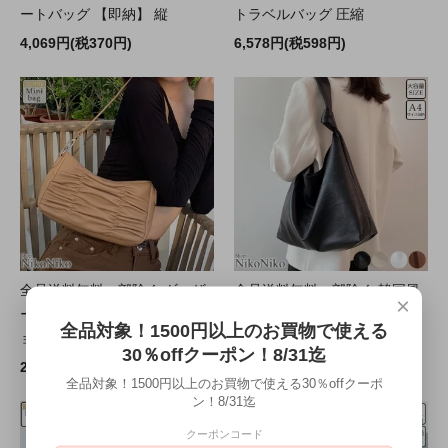
ートバッグ 【即納】 縦
トラベルバッグ 圧縮
4,069円(税370円)
6,578円(税598円)
全品送料無料一部除く ギャザ
全品送料無料一部除く 韓国風
×
ー ホーボーバッグ【即納】シ
ノットハンドル トートバッグ
全品対象！1500円以上のお買物で使える
ョルダーバッグ サッチェル
【即納】 バッグ ハン
30％offクーポン！8/31迄
2,200円(税200円)
1,100円(税100円)
全品対象！1500円以上のお買物で使える30％offクーポ
ン！8/31迄
クーポンコード