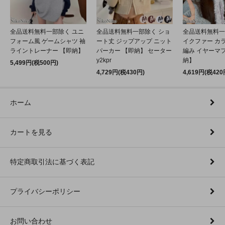
全品送料無料一部除く ユニ
全品送料無料一部除く ショ
全品送料無料一
フォーム風 ゲームシャツ 袖
ート丈 ジップアップ ニット
イクファー カ
ライントレーナー 【即納】
パーカー 【即納】 セーター
編み イヤーマフ
y2kpr
納】
5,499円(税500円)
4,729円(税430円)
4,619円(税420
ホーム
カートを見る
特定商取引法に基づく表記
プライバシーポリシー
お問い合わせ