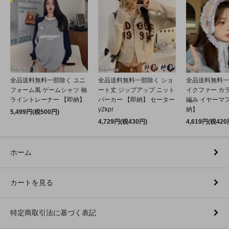
全品送料無料一部除く ユニ
全品送料無料一部除く ショ
全品送料無料一
フォーム風 ゲームシャツ 袖
ート丈 ジップアップ ニット
イクファー カ
ライントレーナー 【即納】
パーカー 【即納】 セーター
編み イヤーマフ
y2kpr
納】
5,499円(税500円)
4,729円(税430円)
4,619円(税420
ホーム
カートを見る
特定商取引法に基づく表記