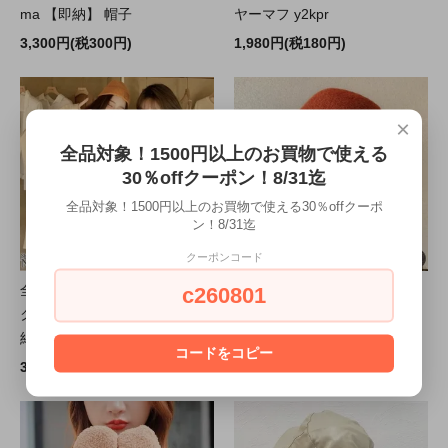
ma 【即納】 帽子
ヤーマフ y2kpr
3,300円(税300円)
1,980円(税180円)
×
全品対象！1500円以上のお買物で使える
30％offクーポン！8/31迄
全品対象！1500円以上のお買物で使える30％offクーポ
ン！8/31迄
クーポンコード
c260801
全品送料無料一部除く チェッ
全品送料無料一部除く シンプ
ク柄 ボリュームマフラー 【即
ル フェルト クローシュハット
納】 ストール
ma 【即納】 バケッ
コードをコピー
3,849円(税350円)
550円(税50円)