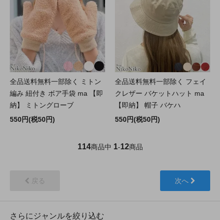
全品送料無料一部除く ミトン
全品送料無料一部除く フェイ
編み 紐付き ボア手袋 ma 【即
クレザー バケットハット ma
納】 ミトングローブ
【即納】 帽子 バケハ
550円(税50円)
550円(税50円)
114
1
12
商品中
-
商品
戻る
次へ
さらにジャンルを絞り込む