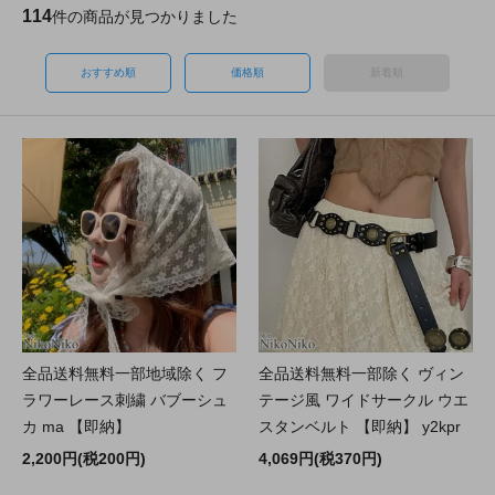
114
件の商品が見つかりました
おすすめ順
価格順
新着順
全品送料無料一部地域除く フ
全品送料無料一部除く ヴィン
ラワーレース刺繍 バブーシュ
テージ風 ワイドサークル ウエ
カ ma 【即納】
スタンベルト 【即納】 y2kpr
2,200円(税200円)
4,069円(税370円)