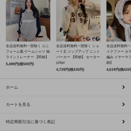
全品送料無料一部除く ユニ
全品送料無料一部除く ショ
全品送料無料一
フォーム風 ゲームシャツ 袖
ート丈 ジップアップ ニット
イクファー カ
ライントレーナー 【即納】
パーカー 【即納】 セーター
編み イヤーマフ
y2kpr
納】
5,499円(税500円)
4,729円(税430円)
4,619円(税420
ホーム
カートを見る
特定商取引法に基づく表記