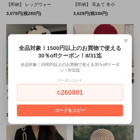
【即納】 レッグウォー
【即納】 耳あて 冬小
3,079円(税280円)
3,629円(税330円)
×
全品対象！1500円以上のお買物で使える
30％offクーポン！8/31迄
全品対象！1500円以上のお買物で使える30％offクーポ
ン！8/31迄
クーポンコード
c260801
全品送料無料一部除く リボン
全品送料無料一部除く ポンポ
モチーフ 紐付き ニット帽 ma
ン紐付き フードニットキャッ
【即納】 冬 キャッ
プ 【即納】 ニット帽
コードをコピー
1,100円(税100円)
4,069円(税370円)