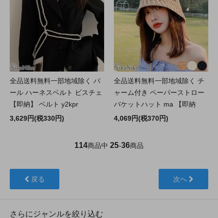
全品送料無料一部地域除く パ
全品送料無料一部地域除く チ
ール ハーネスベルト ビスチェ
ャーム付き ペーパーストロー
【即納】 ベルト y2kpr
バケットハット ma 【即納
3,629円(税330円)
4,069円(税370円)
114
25
36
商品中
-
商品
戻る
次へ
さらにジャンルを絞り込む