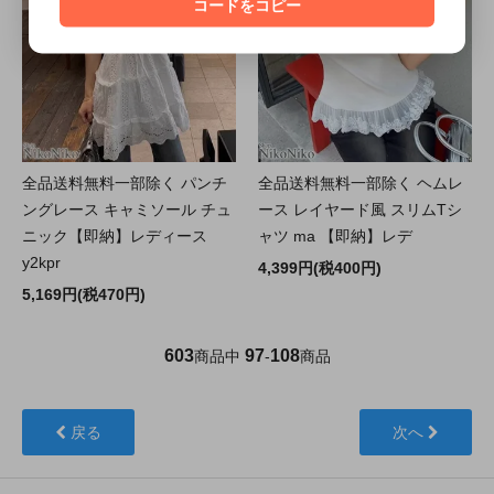
コードをコピー
全品送料無料一部除く パンチ
全品送料無料一部除く ヘムレ
ングレース キャミソール チュ
ース レイヤード風 スリムTシ
ニック【即納】レディース
ャツ ma 【即納】レデ
y2kpr
4,399円(税400円)
5,169円(税470円)
603
97
108
商品中
-
商品
戻る
次へ