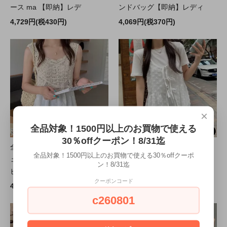
ース ma 【即納】レデ
ンドバッグ【即納】レディ
4,729円(税430円)
4,069円(税370円)
×
全品対象！1500円以上のお買物で使える
30％offクーポン！8/31迄
全品送料無料一部除く クロシ
全品送料無料一部除く フラワ
全品対象！1500円以上のお買物で使える30％offクーポ
ェ編み 刺繍レース ドッキング
ーレース フロントリボン キャ
ン！8/31迄
ビスチェ ma 【即納】
ミビスチェ ma 【即納
クーポンコード
4,399円(税400円)
4,399円(税400円)
c260801