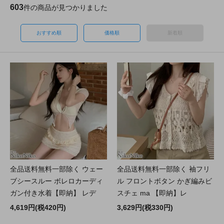
603
件の商品が見つかりました
おすすめ順
価格順
新着順
全品送料無料一部除く ウェー
全品送料無料一部除く 袖フリ
ブシースルー ボレロカーディ
ル フロントボタン かぎ編みビ
ガン付き水着【即納】 レデ
スチェ ma 【即納】レ
4,619円(税420円)
3,629円(税330円)