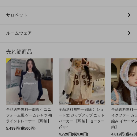
サロペット
ルームウェア
売れ筋商品
全品送料無料一部除く ユニ
全品送料無料一部除く ショ
全品送料無料一
フォーム風 ゲームシャツ 袖
ート丈 ジップアップ ニット
イクファー カ
ライントレーナー 【即納】
パーカー 【即納】 セーター
編み イヤーマフ
y2kpr
納】
5,499円(税500円)
4,729円(税430円)
4,619円(税420